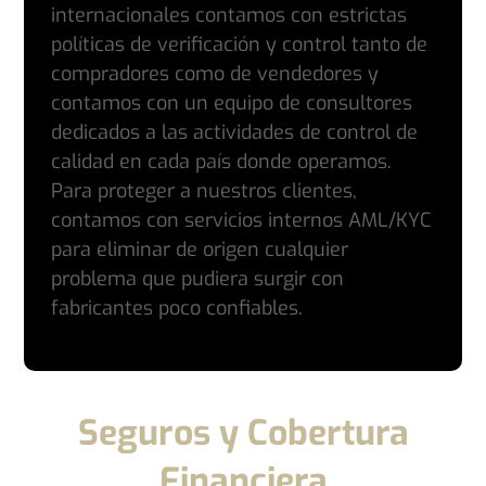
internacionales contamos con estrictas
políticas de verificación y control tanto de
compradores como de vendedores y
contamos con un equipo de consultores
dedicados a las actividades de control de
calidad en cada país donde operamos.
Para proteger a nuestros clientes,
contamos con servicios internos AML/KYC
para eliminar de origen cualquier
problema que pudiera surgir con
fabricantes poco confiables.
Seguros y Cobertura
Financiera