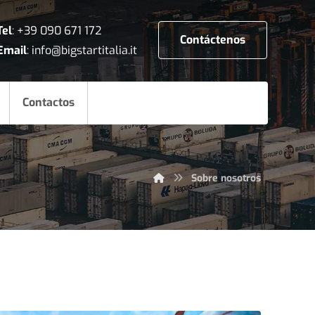
Tel
:
+39 090 671 172
Contáctenos
Email
:
info@bigstartitalia.it
Contactos
Sobre nosotros