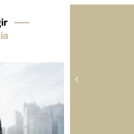
ir
lia