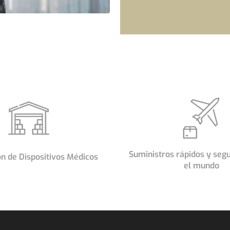
BAL
PRO
n Big Start Global,
más de 50 expertos
Trabajamos ar
técnicos en todo el
todas las par
ampliada con otras
exitoso. En la b
l mundo asegura la
investigación y 
Suministros rápidos y seg
n de Dispositivos Médicos
res de suministro.
de proveedores 
el mundo
método