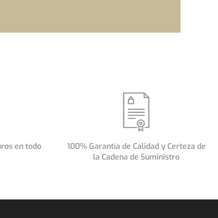
MÁXIMA
FESIONALIDAD
duamente para asegurarnos de que
tes logren su objetivo: un acuerdo
ase de cada suministro hay una amplia
atención al detalle desde la selección
uros en todo
100% Garantía de Calidad y Certeza de
hasta los controles de calidad y los
la Cadena de Suministro
s de envío que utilizamos.