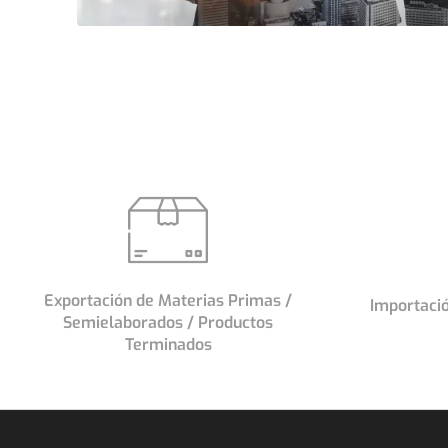
RED GLO
A través de nuestra asociación co
tenemos acceso a un equipo de 
s
en comercio, control de calidad y 
mundo. Nuestra red de servicios 
mos
oficinas de Big Start en todo e
 y
Exportación de Materias Primas /
Importació
posibilidad de diversificar secto
Semielaborados / Productos
Terminados