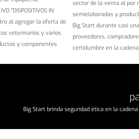
sector de la venta al por
 IVD "DISPOSITIVOS IN
semielaboradas y product
ro al agregar la oferta de
Big Start durante casi u
os veterinarios y varios
proveedores, compradores 
oductos y componentes
certidumbre en la cadena
pa
Big Start brinda seguridad ética en la caden