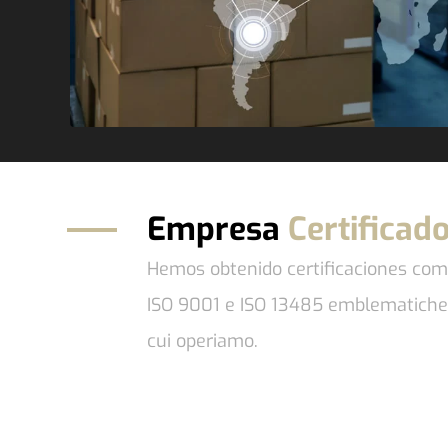
Empresa
Certificad
Hemos obtenido certificaciones com
ISO 9001 e ISO 13485 emblematiche 
cui operiamo.