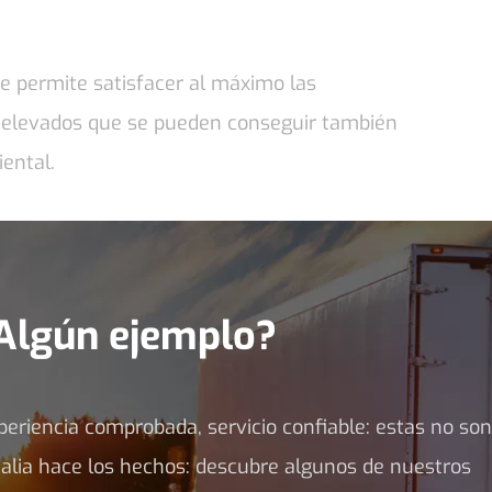
ue permite satisfacer al máximo las
y elevados que se pueden conseguir también
ental.
Algún ejemplo?
riencia comprobada, servicio confiable: estas no son
 Italia hace los hechos: descubre algunos de nuestros