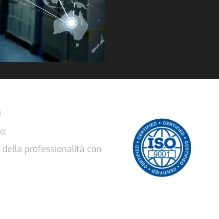
o
o:
della professionalità con