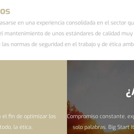
os
basarse en una experiencia consolidada en el sector q
n el mantenimiento de unos estándares de calidad mu
 las normas de seguridad en el trabajo y de ética ambi
¿
l fin de optimizar los
Compromiso constante, expe
odo, la ética.
solo palabras. Big Start