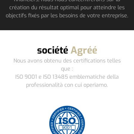
création du résultat optimal pour atteindre les
objectifs fixés par les besoins de votre entreprise.
société
Agréé
Nous avons obtenu des certifications telles
que :
ISO 9001 e ISO 13485 emblematiche della
professionalità con cui operiamo.