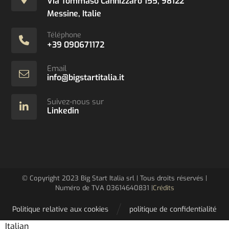
Via Tommaso Cannizzaro 155, 98122
Messine, Italie
Téléphone
+39 090671172
Email
info@bigstartitalia.it
Suivez-nous sur
Linkedin
© Copyright 2023 Big Start Italia srl | Tous droits réservés |
Numéro de TVA 03614640831 |
Crédits
Politique relative aux cookies
politique de confidentialité
Italian