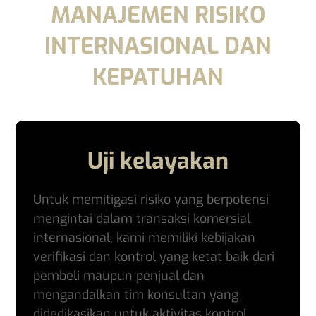
MANAJEMEN RISIKO
INTERNASIONAL DAN
KEPATUHAN
Uji kelayakan
Untuk memitigasi risiko yang berpotensi
mengintai dalam transaksi komersial
internasional, kami memiliki kebijakan
verifikasi dan kontrol yang ketat baik dari
pembeli maupun penjual dan
mengandalkan tim konsultan yang
didedikasikan untuk aktivitas kontrol