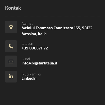
Kontak
Alamat
Melalui Tommaso Cannizzaro 155, 98122
Messina, Italia
telepon
+39 090671172
Surel
info@bigstartitalia.it
Ikuti kami di
LinkedIn