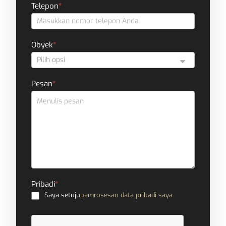
Telepon
*
Obyek
*
Pesan
*
Pribadi
*
Saya setuju
pemrosesan data pribadi saya