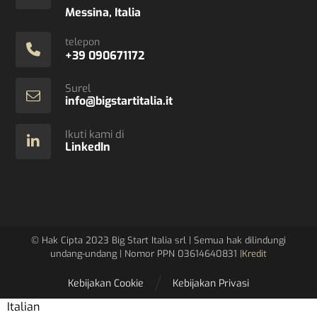
Messina, Italia
telepon
+39 090671172
Surel
info@bigstartitalia.it
Ikuti kami di
LinkedIn
© Hak Cipta 2023 Big Start Italia srl ​​| Semua hak dilindungi
undang-undang | Nomor PPN 03614640831 |
Kredit
Kebijakan Cookie
Kebijakan Privasi
Italian