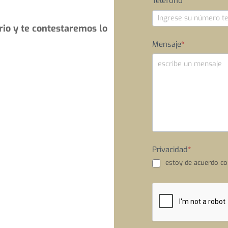
Teléfono
*
rio y te contestaremos lo
Mensaje
*
Privacidad
*
estoy de acuerdo c