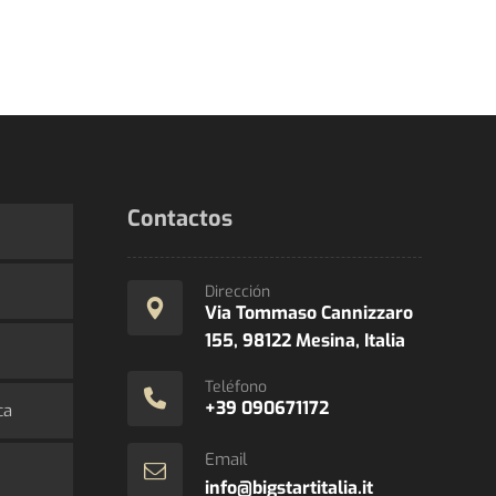
Contactos
Dirección
Via Tommaso Cannizzaro
155, 98122 Mesina, Italia
Teléfono
+39 090671172
ca
Email
info@bigstartitalia.it