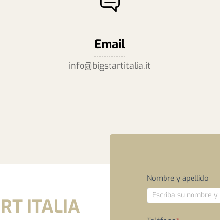
Email
info@bigstartitalia.it
Formulario
Nombre y apellido
de
RT ITALIA
contacto