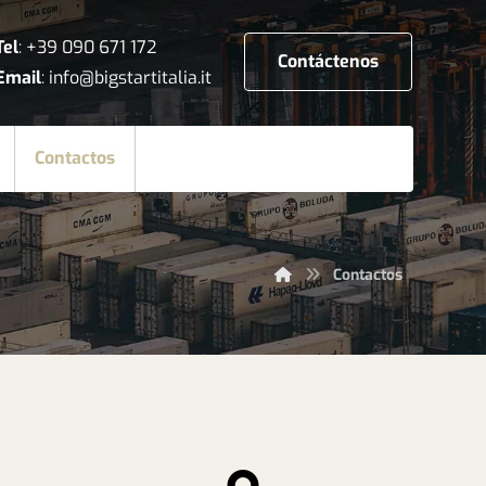
Tel
:
+39 090 671 172
Contáctenos
Email
:
info@bigstartitalia.it
Contactos
Contactos