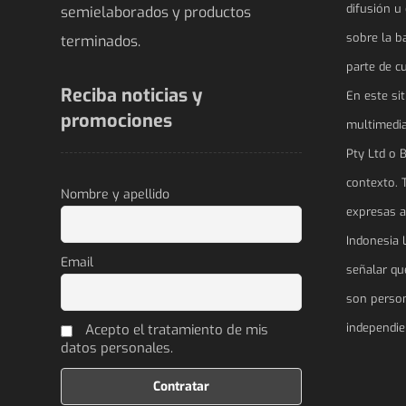
difusión u
semielaborados y productos
sobre la b
terminados.
parte de c
Reciba noticias y
En este si
promociones
multimedia,
Pty Ltd o B
contexto. 
Nombre y apellido
expresas a 
Indonesia L
Email
señalar q
son person
independie
Acepto el tratamiento de mis
datos personales.