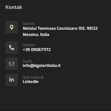
Kontak
Alamat
Melalui Tommaso Cannizzaro 155, 98122
Messina, Italia
telepon
+39 090671172
Surel
info@bigstartitalia.it
Ikuti kami di
LinkedIn