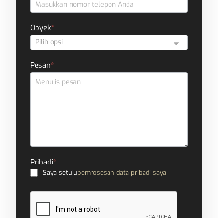
Obyek
*
Pesan
*
Pribadi
*
Saya setuju
pemrosesan data pribadi saya