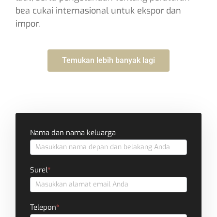
bea cukai internasional untuk ekspor dan
impor.
Temukan lebih banyak lagi
Formulir
Nama dan nama keluarga
kontak
Surel
*
Telepon
*