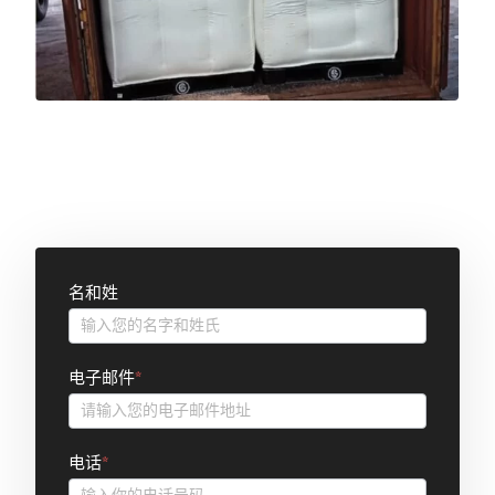
联
名和姓
系
表
电子邮件
*
电话
*