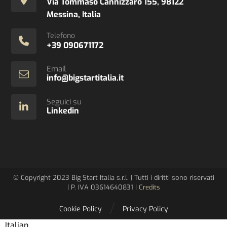
Via Tommaso Cannizzaro 155, 98122
Messina, Italia
Telefono
+39 090671172
Email
info@bigstartitalia.it
Seguici su
Linkedin
© Copyright 2023 Big Start Italia s.r.l. | Tutti i diritti sono riservati
| P. IVA 03614640831 |
Credits
Cookie Policy
Privacy Policy
Italian