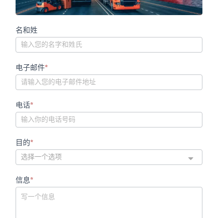
联
名和姓
系
表
电子邮件
*
电话
*
目的
*
信息
*