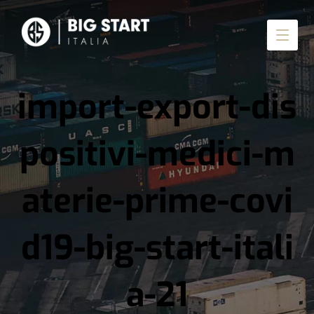
import-export-dis
positivi-medici-m
aterie-prime-covi
d19-big-start-itali
a-21