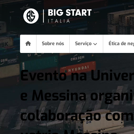
Sobre nós
Serviço
Ética de ne
Evento na Univer
e Messina organ
colaboração com 