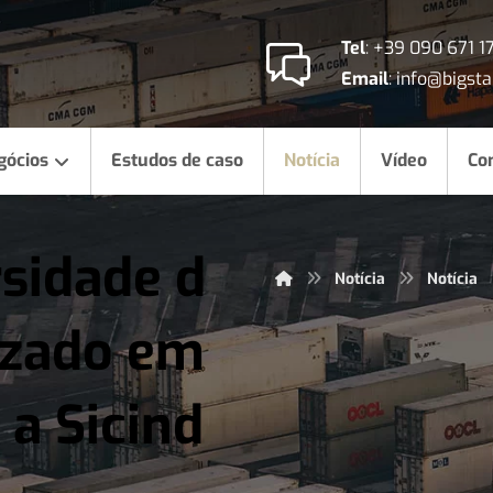
Tel
:
+39 090 671 1
Email
:
info@bigstar
gócios
Estudos de caso
Notícia
Vídeo
Co
sidade d
Notícia
Notícia
izado em
a Sicind