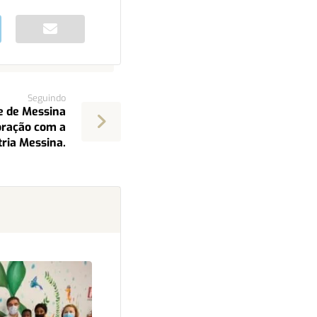
Seguindo
e de Messina
oração com a
tria Messina.