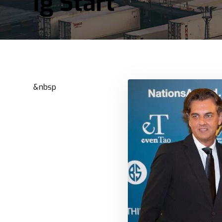
ig Start
&nbsp