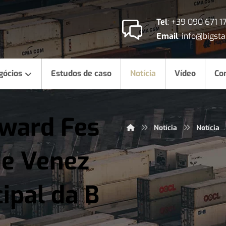
Tel
:
+39 090 671 1
Email
:
info@bigstar
gócios
Estudos de caso
Notícia
Vídeo
Co
Award Fes
Notícia
Notícia
de Venez
cipal da B