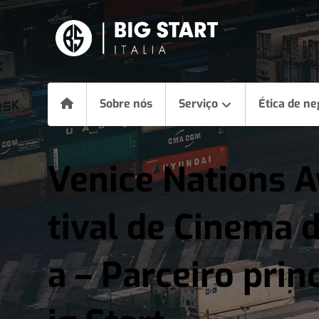
Sobre nós
Serviço
Ética de ne
Venice Nations 
tival de Cinema 
a – Parceiro prin