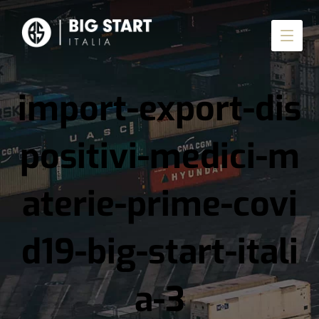
import-export-dis
positivi-medici-m
aterie-prime-covi
d19-big-start-itali
a-3