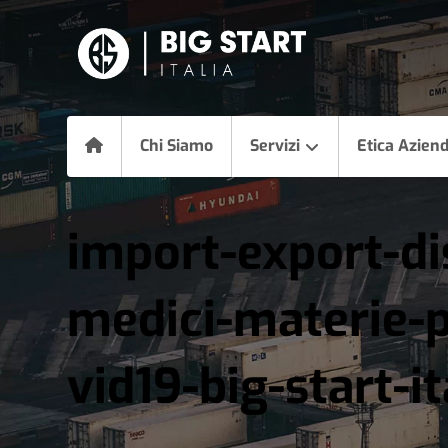
Chi Siamo
Servizi
Etica Azien
import-export-dis
medici-materie-
vid19-big-start-it