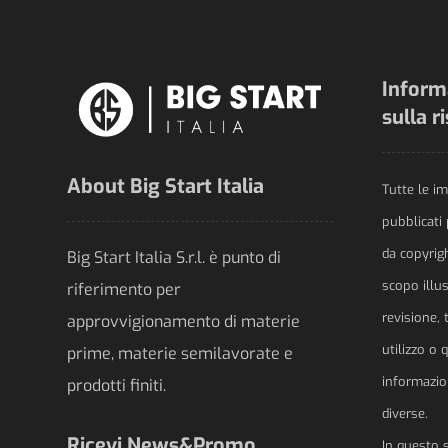
Informa
sulla r
About Big Start Italia
Tutte le im
pubblicati
da copyrig
Big Start Italia S.r.l. è punto di
scopo illus
riferimento per
revisione, 
approvvigionamento di materie
utilizzo o 
prime, materie semilavorate e
informazio
prodotti finiti.
diverse.
Ricevi News&Promo
In questo 