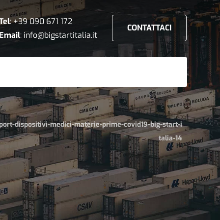
Tel
:
+39 090 671 172
CONTATTACI
Email
:
info@bigstartitalia.it
ort-dispositivi-medici-materie-prime-covid19-big-start-i
talia-14