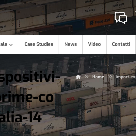
dale
Case Studies
News
Video
Contatti
positivi-
Home
import-exp
prime-co
alia-14