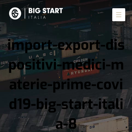
import-export-dis
positivi-medici-m
aterie-prime-covi
d19-big-start-itali
a-8