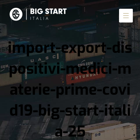
import-export-dis
positivi-medici-m
aterie-prime-covi
d19-big-start-itali
a-25