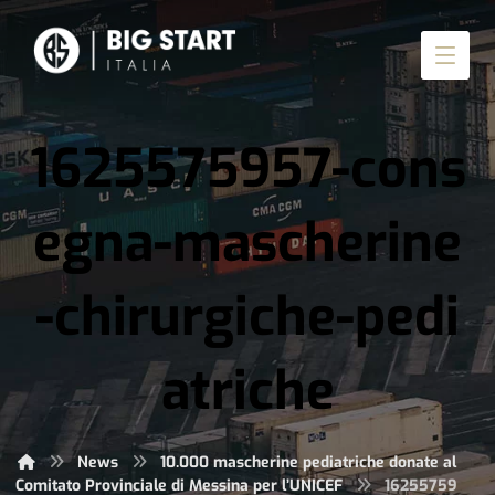
1625575957-cons
egna-mascherine
-chirurgiche-pedi
atriche
News
10.000 mascherine pediatriche donate al
Comitato Provinciale di Messina per l’UNICEF
16255759